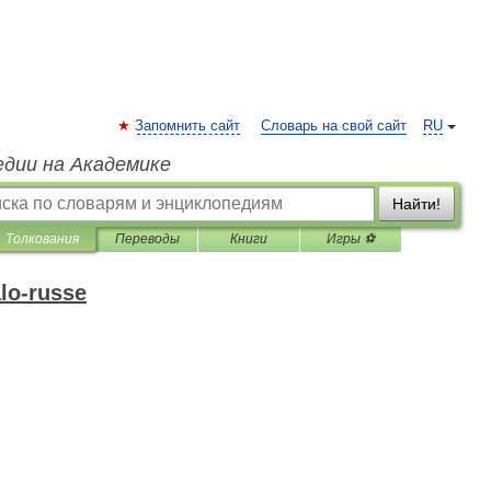
Запомнить сайт
Словарь на свой сайт
RU
едии на Академике
Найти!
Толкования
Переводы
Книги
Игры ⚽
alo-russe