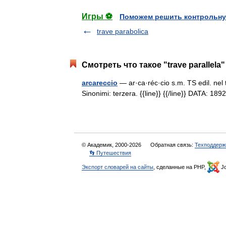
Игры ⚽
Поможем решить контрольну
trave parabolica
Смотреть что такое "trave parallela
arcareccio
— ar·ca·réc·cio s.m. TS edil. nel te
Sinonimi: terzera. {{line}} {{/line}} DATA: 1
© Академик, 2000-2026
Обратная связь:
Техподдерж
👣 Путешествия
Экспорт словарей на сайты
, сделанные на PHP,
Jo