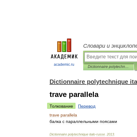
Словари и энциклоп
academic.ru
Dictionnaire polytechnique italo-russe
Dictionnaire polytechnique it
trave parallela
Толкование
Перевод
trave
parallela
балка
с
параллельными
поясами
Dictionnaire
polytechnique
italo
-
russe
.
2013
.