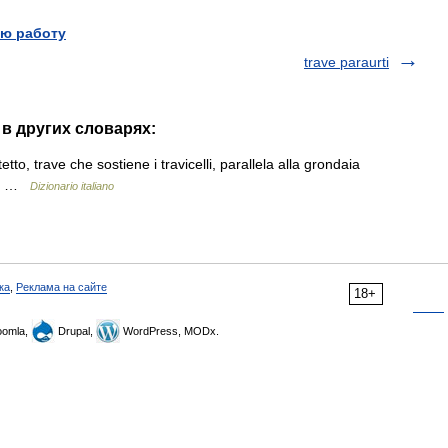
ю работу
trave paraurti
" в других словарях:
tto, trave che sostiene i travicelli, parallela alla grondaia
892 …
Dizionario italiano
ка
,
Реклама на сайте
18+
omla,
Drupal,
WordPress, MODx.